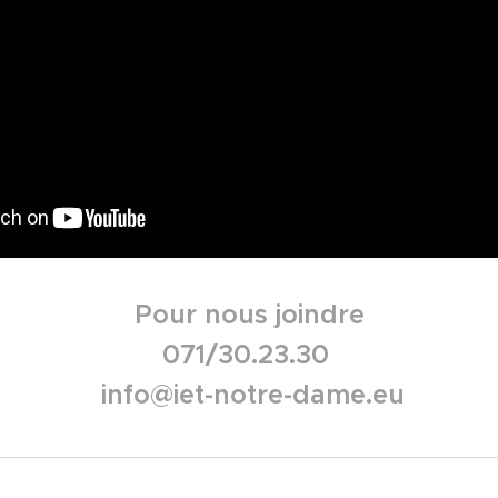
Pour nous joindre
071/30.23.30
info@iet-notre-dame.eu