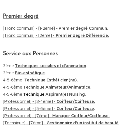
Premier degré
[Tronc commun] - [1-2ème] -
Premier degré Commun.
[Tronc commun] - [2ème] -
Premier degré
Différencié.
Service aux Personnes
3ème
Techniques sociales et d'animation
.
3ème
Bio-esthétique
.
4-5-6ème
Technique Esthéticien(ne).
4-5-6ème
Technique Animateur/Animatrice
.
4-5-6ème
Technique
Aspirant(e) Nursing.
[Professionnel] - [3-4ème] -
Coiffeur/Coiffeuse.
[Professionnel] - [5-6ème] -
Coiffeur/Coiffeuse
.
[Professionnel] - [7ème] -
Manager Coiffeur/Coiffeuse.
[Technique] - [7ème] -
Gestionnaire d'un institut de beauté
.