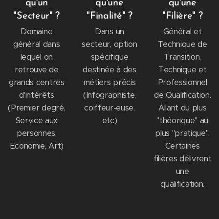
qu'un
qu'une
qu'une
"Secteur" ?
"Finalité" ?
"Filière" ?
Domaine
Dans un
Général et
général dans
secteur, option
Technique de
lequel on
spécifique
Transition,
retrouve de
destinée à des
Technique et
grands centres
métiers précis
Professionnel
d'intérêts
(Infographiste,
de Qualification.
(Premier degré,
coiffeur-euse,
Allant du plus
Service aux
etc)
"théorique" au
personnes,
plus "pratique".
Economie, Art)
Certaines
filières délivrent
une
qualification.