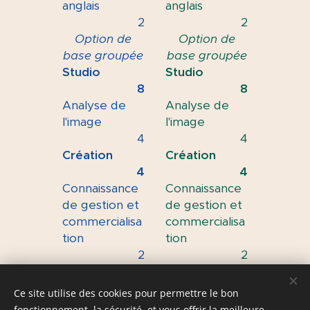
anglais
anglais
2
2
Option de
Option de
base groupée
base groupée
Studio
Studio
8
8
Analyse de
Analyse de
l'image
l'image
4
4
Création
Création
4
4
Connaissance
Connaissance
de gestion et
de gestion et
commercialisa
commercialisa
tion
tion
2
2
Ce site utilise des cookies pour permettre le bon
fonctionnement, la sécurité, et vous offrir la meilleure