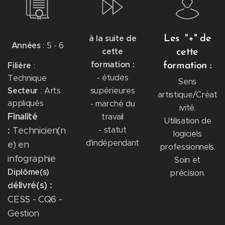
à la suite de
Les "+" de
Années
: 5 - 6
cette
cette
formation :
Filière
:
formation :
- études
Technique
Sens
Secteur
supérieures
: Arts
artistique/Créat
appliqués
- marché du
ivité.
Finalité
travail
Utilisation de
:
- statut
Technicien(n
logiciels
d'indépendant
e) en
professionnels.
infographie
Soin et
Diplôme(s)
précision.
élivré(s)
:
d
CESS - CQ6 -
Gestion