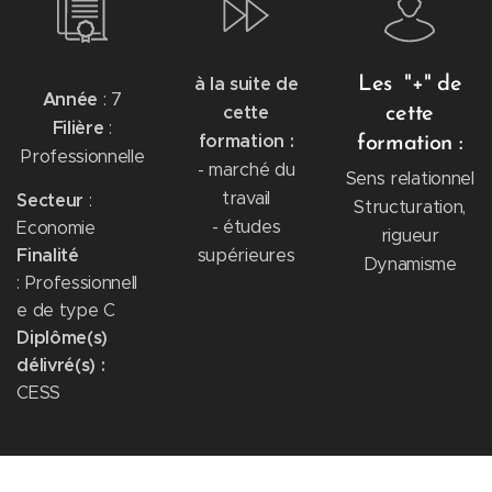
à la suite de
Les "+" de
Année
: 7
cette
cette
Filière
:
formation :
formation :
Professionnelle
- marché du
Sens relationnel
travail
Secteur
:
Structuration,
- études
Economie
rigueur
Finalité
supérieures
Dynamisme
: Professionnell
e de type C
Diplôme(s)
d
élivré(s)
:
CESS