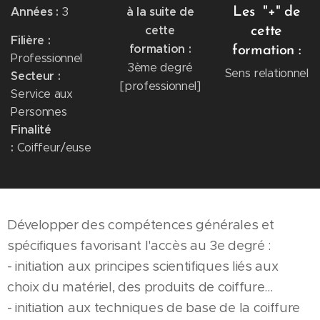
Années :
3
à la suite de
Les "+" de
cette
cette
Filière :
formation :
formation :
Professionnel
3ème degré
Sens relationnel
Secteur :
[professionnel]
Service aux
Personnes
Finalité
:
Coiffeur/euse
Développer des compétences générales et
spécifiques favorisant l'accès au 3e degré :
- initiation aux principes scientifiques liés aux
choix du matériel, des produits de coiffure...
- initiation aux techniques de base de la coiffure