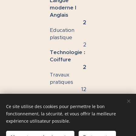
Langue
moderne I
Anglais
2
Education
plastique
2
Technologie :
Coiffure
2
Travaux
pratiques
12
Ce site utilise des cookies pour permettre le bon
fonctionnement, la sécurité, et vous offrir la meilleure
Collaborons avec bienveillance à l’émergence de citoyens
expérience utilisateur possible.
responsables et critiques, engagés pour un monde plus juste.
#Bienveillons.